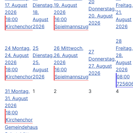
20
17. August
Dienstag,
19. August
Freitag,
Donnerstag,
2026
18.
2026
21.
20. August
18:00
August
16:00
August
2026
Kirchenchor
2026
Spielmannszug
2026
28
24
Montag,
25
26
Mittwoch,
Freitag,
27
24. August
Dienstag,
26. August
28.
Donnerstag,
2026
25.
2026
August
27. August
18:00
August
16:00
2026
2026
Kirchenchor
2026
Spielmannszug
08:00
72560
31
Montag,
1
2
3
4
31. August
2026
18:00
Kirchenchor
Gemeindehaus