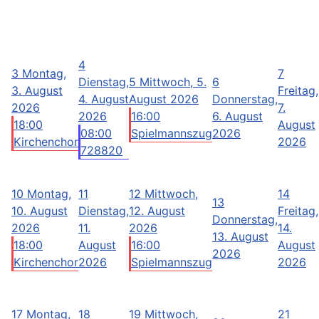
4
3
Montag,
7
Dienstag,
5
Mittwoch, 5.
6
3. August
Freitag,
4. August
August 2026
Donnerstag,
2026
7.
2026
16:00
6. August
18:00
August
08:00
Spielmannszug
2026
Kirchenchor
2026
728820
10
Montag,
11
12
Mittwoch,
14
13
10. August
Dienstag,
12. August
Freitag,
Donnerstag,
2026
11.
2026
14.
13. August
18:00
August
16:00
August
2026
Kirchenchor
2026
Spielmannszug
2026
17
Montag,
18
19
Mittwoch,
21